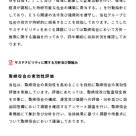
存を目指す。」こと及び「環境に配慮した企業活動を行い、環境と
経済が調和した持続可能な社会の構築に寄与する。」を行動指針と
しており、ＥＳＧ関連の法令及び諸規則を遵守し、当社グループと
社会の双方が持続的に成長することを目指しております。こうした
サステナビリティをめぐる課題については取締役会において方針・
施策に関する議論を行っており、四半期前に当該状況を確認してお
ります。
サステナビリティに関する方針及び取組み
取締役会の実効性評価
当社は、取締役会の実効性を高めることを目的に取締役会の実効性
評価を実施しています。評価にあたっては、取締役及び監査役全員
を対象に、取締役会の構成、運営及び議題への評価・分析並びに自
由回答欄において課題を確認するアンケート調査を行い、取締役会
事務局にて集計及び分析を行い、当該結果に基づく課題や改善点に
ついて取締役会において議論しております。